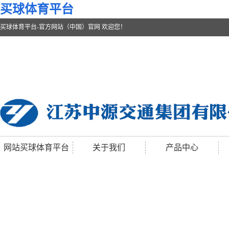
买球体育平台
买球体育平台-官方网站（中国）官网 欢迎您！
网站买球体育平台
关于我们
产品中心