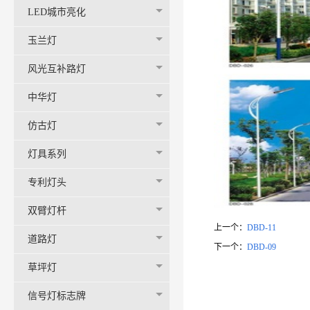
LED城市亮化
玉兰灯
风光互补路灯
中华灯
仿古灯
灯具系列
专利灯头
双臂灯杆
上一个：
DBD-11
道路灯
下一个：
DBD-09
草坪灯
信号灯标志牌