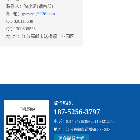
联系人：陶小姐(销售部)
邮 箱：
gyzyzm@126.com
QQ:820113638
QQ:1300898823
地 址：江苏高邮市送桥镇工业园区
咨询热线：
187-5256-3797
电 话：0514-84216369 0514-84212540
地 址：江苏高邮市送桥镇工业园区
更多联系方式