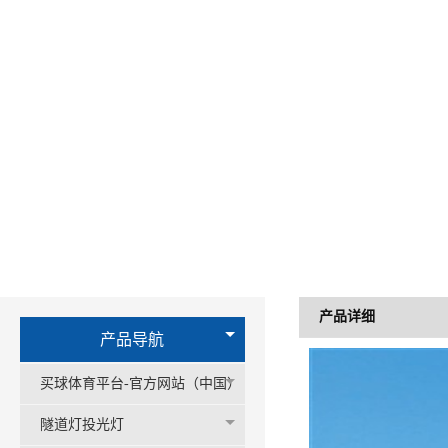
产品详细
产品导航
买球体育平台-官方网站（中国）
官网
隧道灯投光灯