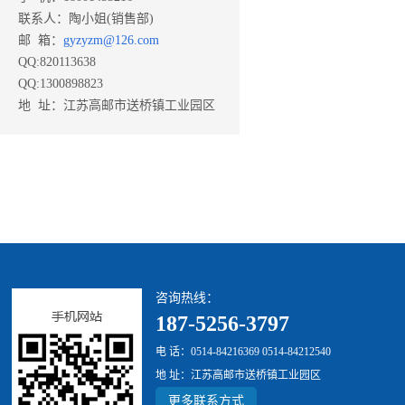
联系人：陶小姐(销售部)
邮 箱：
gyzyzm@126.com
QQ:820113638
QQ:1300898823
地 址：江苏高邮市送桥镇工业园区
咨询热线：
187-5256-3797
电 话：0514-84216369 0514-84212540
地 址：江苏高邮市送桥镇工业园区
更多联系方式