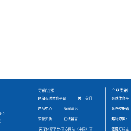
导航链接
产品类别
网站买球体育平台
关于我们
买球体育平
产品中心
新闻资讯
台-官方网
风光互补路
540
荣誉资质
在线留言
站（中国）
灯
专利灯头
区
买球体育平台-官方网站（中国）官
官网
信号灯标志