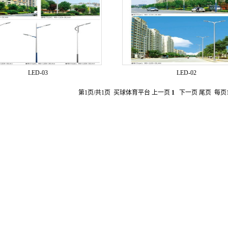
LED-03
LED-02
第1页/共1页 买球体育平台 上一页
1
下一页 尾页 每页1