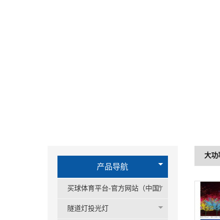
大功
产品导航
买球体育平台-官方网站（中国）
官网
隧道灯投光灯