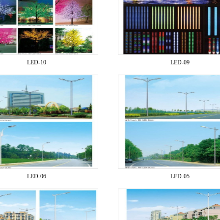
LED-10
LED-09
LED-06
LED-05