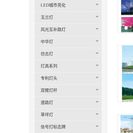
LED城市亮化
玉兰灯
风光互补路灯
中华灯
仿古灯
灯具系列
专利灯头
双臂灯杆
道路灯
草坪灯
信号灯标志牌