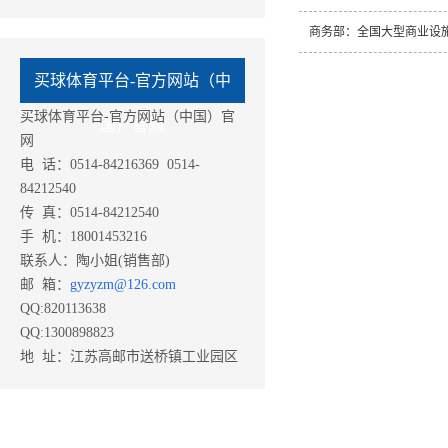
商务部：全国大型商业设施
买球体育平台-官方网站（中
买球体育平台-官方网站（中国）官
国）官网
网
电 话：0514-84216369 0514-
84212540
传 真：0514-84212540
手 机：18001453216
联系人：陶小姐(销售部)
邮 箱：
gyzyzm@126.com
QQ:820113638
QQ:1300898823
地 址：江苏高邮市送桥镇工业园区