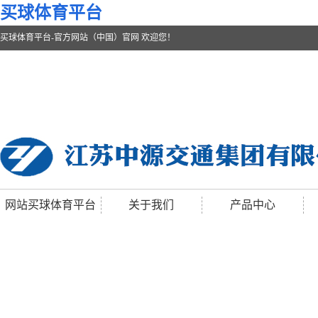
买球体育平台
买球体育平台-官方网站（中国）官网 欢迎您！
网站买球体育平台
关于我们
产品中心