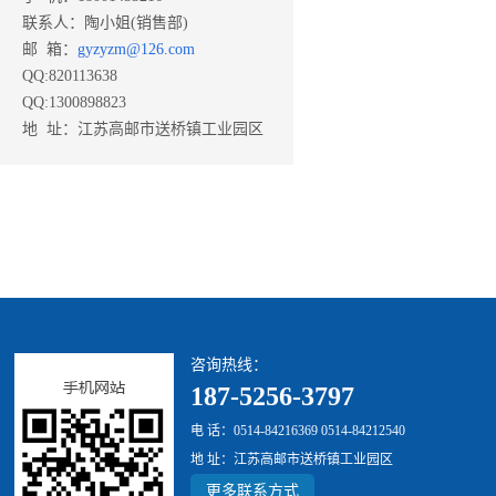
联系人：陶小姐(销售部)
邮 箱：
gyzyzm@126.com
QQ:820113638
QQ:1300898823
地 址：江苏高邮市送桥镇工业园区
咨询热线：
187-5256-3797
电 话：0514-84216369 0514-84212540
地 址：江苏高邮市送桥镇工业园区
更多联系方式