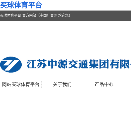
买球体育平台
买球体育平台-官方网站（中国）官网 欢迎您！
网站买球体育平台
关于我们
产品中心