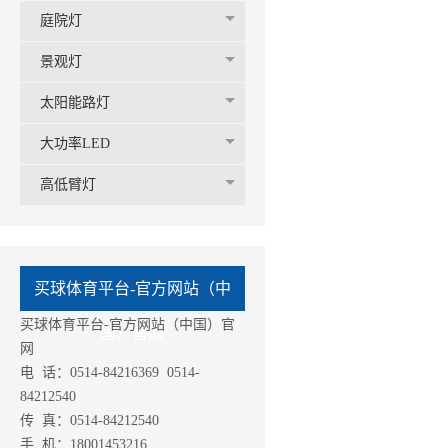
庭院灯
景观灯
太阳能路灯
大功率LED
高低臂灯
买球体育平台-官方网站（中
买球体育平台-官方网站（中国）官
国）官网
网
电 话：0514-84216369 0514-
84212540
传 真：0514-84212540
手 机：18001453216