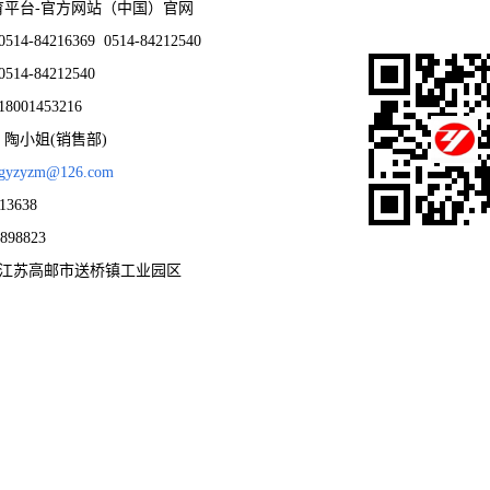
育平台-官方网站（中国）官网
14-84216369 0514-84212540
14-84212540
001453216
陶小姐(销售部)
gyzyzm@126.com
13638
898823
：江苏高邮市送桥镇工业园区