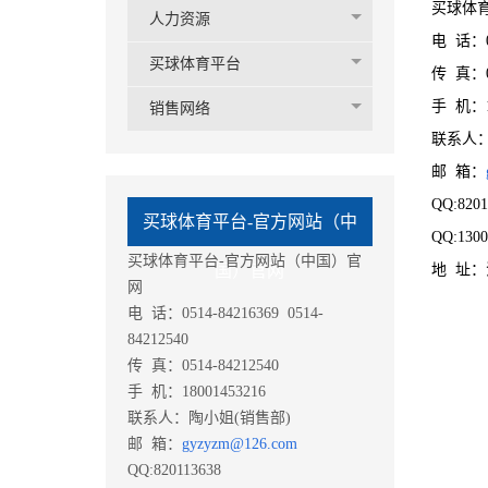
买球体
人力资源
电 话：05
买球体育平台
传 真：05
手 机：18
销售网络
联系人：
邮 箱：
QQ:8201
买球体育平台-官方网站（中
QQ:1300
买球体育平台-官方网站（中国）官
国）官网
地 址
网
电 话：0514-84216369 0514-
84212540
传 真：0514-84212540
手 机：18001453216
联系人：陶小姐(销售部)
邮 箱：
gyzyzm@126.com
QQ:820113638