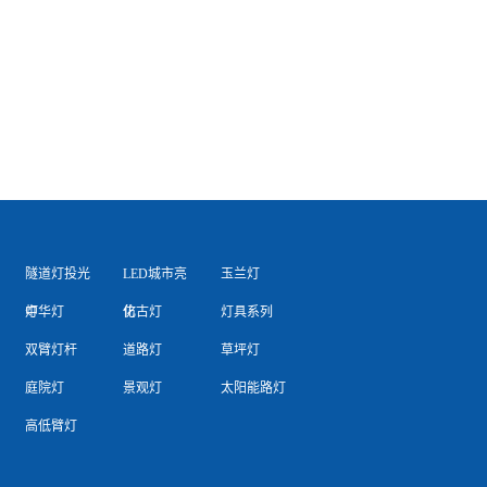
隧道灯投光
LED城市亮
玉兰灯
灯
中华灯
化
仿古灯
灯具系列
双臂灯杆
道路灯
草坪灯
庭院灯
景观灯
太阳能路灯
高低臂灯