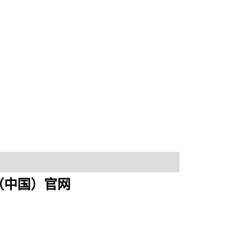
（中国）官网