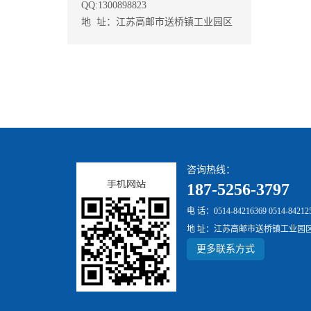
QQ:1300898823
地 址：江苏高邮市送桥镇工业园区
咨询热线：
187-5256-3797
电 话：0514-84216369 0514-84212
地 址：江苏高邮市送桥镇工业园
更多联系方式