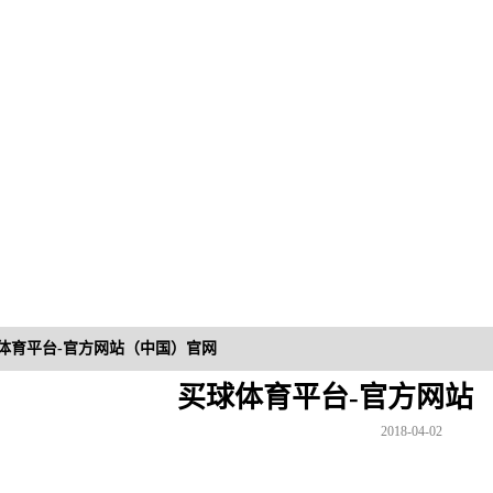
体育平台-官方网站（中国）官网
买球体育平台-官方网站
2018-04-02