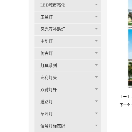
LED城市亮化
玉兰灯
风光互补路灯
中华灯
仿古灯
灯具系列
专利灯头
双臂灯杆
上一个
道路灯
下一个
草坪灯
信号灯标志牌