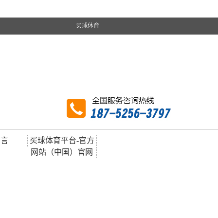
买球体育
平台-官方
网站（中
国）官网
|
网站地图
|
收藏本站
留言
买球体育平台-官方
网站（中国）官网