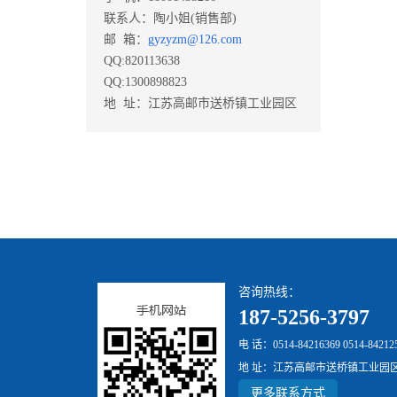
联系人：陶小姐(销售部)
邮 箱：
gyzyzm@126.com
QQ:820113638
QQ:1300898823
地 址：江苏高邮市送桥镇工业园区
咨询热线：
187-5256-3797
电 话：0514-84216369 0514-84212
地 址：江苏高邮市送桥镇工业园
更多联系方式