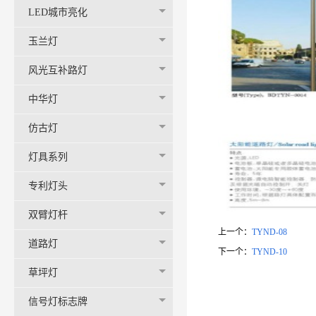
LED城市亮化
玉兰灯
风光互补路灯
中华灯
仿古灯
灯具系列
专利灯头
双臂灯杆
上一个：
TYND-08
道路灯
下一个：
TYND-10
草坪灯
信号灯标志牌