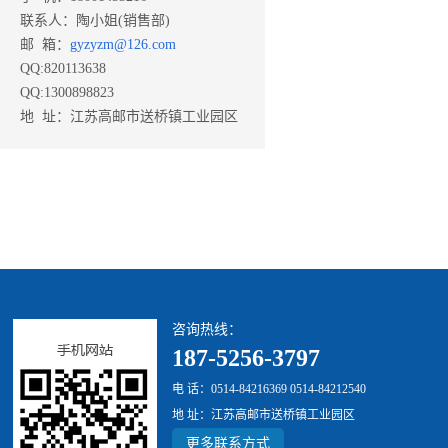
联系人：陶小姐(销售部)
邮 箱：
gyzyzm@126.com
QQ:820113638
QQ:1300898823
地 址：江苏高邮市送桥镇工业园区
咨询热线：
187-5256-3797
电 话：0514-84216369 0514-84212540
地 址：江苏高邮市送桥镇工业园区
更多联系方式