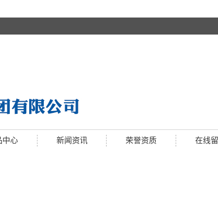
品中心
新闻资讯
荣誉资质
在线