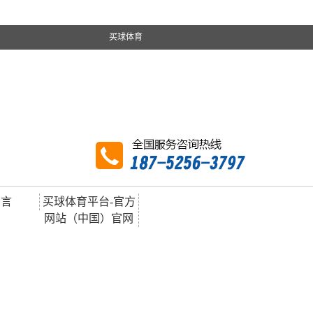
买球体育
平台-官方
网站（中
国）官网
|
网站地图
|
收藏本站
留言
买球体育平台-官方
网站（中国）官网