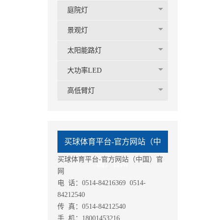
庭院灯
景观灯
太阳能路灯
大功率LED
高低臂灯
买球体育平台-官方网站（中
买球体育平台-官方网站（中国）官
国）官网
网
电 话：0514-84216369 0514-
84212540
传 真：0514-84212540
手 机：18001453216