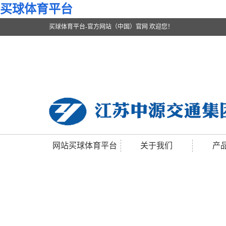
买球体育平台
买球体育平台-官方网站（中国）官网 欢迎您！
网站买球体育平台
关于我们
产