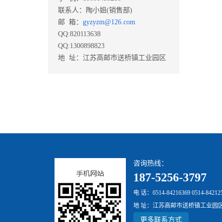
联系人：陶小姐(销售部)
邮 箱：
gyzyzm@126.com
QQ:820113638
QQ:1300898823
地 址：江苏高邮市送桥镇工业园区
咨询热线：
187-5256-3797
电 话：0514-84216369 0514-84212
地 址：江苏高邮市送桥镇工业园
更多联系方式