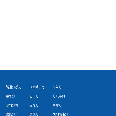
隧道灯投光
LED城市亮
玉兰灯
灯
中华灯
化
仿古灯
灯具系列
双臂灯杆
道路灯
草坪灯
庭院灯
景观灯
太阳能路灯